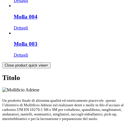
Dettagli
Molla 004
Dettagli
Molla 003
Dettagli
Close product quick view
×
Titolo
Un prodotto finale di altissima qualità ed esteticamente piacevole: questo
l’obiettivo di Mollificio Adriese nel realizzare denti e molle in filo d’acciaio al
carbonio UNI EN 10270-1 SH o SM per voltafieno, spandifieno, ranghinatori,
andanatori, rastrelli, seminatrici, strigliatori, raccogli-imballatrici, pick-up,
mietitrebbiatrici e per la lavorazione e preparazione del suolo.