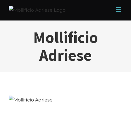
Salta
al
contenuto
Mollificio
Adriese