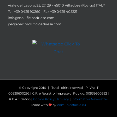
Viale del Lavoro, 25, 27, 29 - 45010 Villadose (Rovigo) ITALY
Tel. +39 0425 90260 - Fax +39 0425 405321
info@mollificioadriese.com
|
pec@pec.mollificioadriese.com
© Copyright 2016 | Tutti i diritti riservati | P.IVA: IT
00939600292 | C.F. e Registro Imprese di Rovigo: 00939600292 |
R.E.A.: 104660 |
Cookie Policy
|
Privacy
|
Informativa Newsletter
Made with
by
comunicafacile.eu