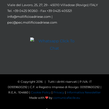
Viale del Lavoro, 25, 27, 29 - 45010 Villadose (Rovigo) ITALY
Tel. +39 0425 90260 - Fax +39 0425 405321
info@mollificioadriese.com
|
pec@pec.mollificioadriese.com
© Copyright 2016 | Tutti i diritti riservati | P.IVA: IT
00939600292 | C.F. e Registro Imprese di Rovigo: 00939600292 |
R.E.A.: 104660 |
Cookie Policy
|
Privacy
|
Informativa Newsletter
Made with
by
comunicafacile.eu