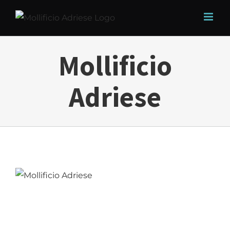
Salta
al
contenuto
Mollificio
Adriese