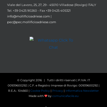
Viale del Lavoro, 25, 27, 29 - 45010 Villadose (Rovigo) ITALY
Tel. +39 0425 90260 - Fax +39 0425 405321
info@mollificioadriese.com
|
pec@pec.mollificioadriese.com
© Copyright 2016 | Tutti i diritti riservati | P.IVA: IT
00939600292 | C.F. e Registro Imprese di Rovigo: 00939600292 |
R.E.A.: 104660 |
Cookie Policy
|
Privacy
|
Informativa Newsletter
Made with
by
comunicafacile.eu