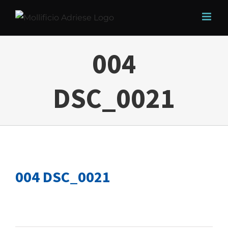
Salta
al
contenuto
004
DSC_0021
004 DSC_0021