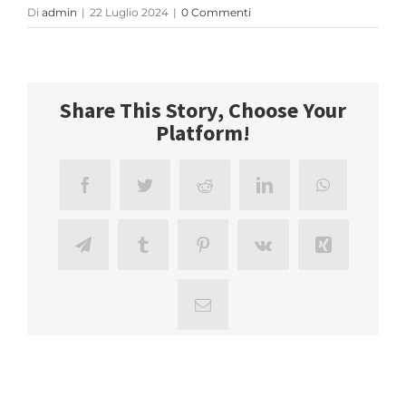
Di
admin
|
22 Luglio 2024
|
0 Commenti
Share This Story, Choose Your
Platform!
Facebook
Twitter
Reddit
LinkedIn
WhatsApp
Telegram
Tumblr
Pinterest
Vk
Xing
Email